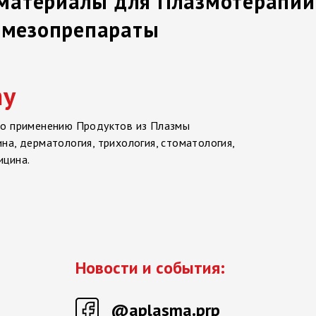
 материалы для Плазмотерапии
/ мезопрепараты
my
по применению Продуктов из Плазмы
на, дерматология, трихология, стоматология,
ицина.
Новости и события:
@aplasma.prp